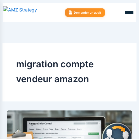
Aller
au
Demander un audit
contenu
migration compte
vendeur amazon