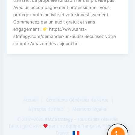
transfert de propriété Amazon ne s’improvise pas.
Avec un accompagnement professionnel, vous
protégez votre activité et votre investissement.
Commencez par un audit gratuit et sans
engagement :
https://www.amz-
strategy.com/demander-un-audit/ Sécurisez votre
compte Amazon dès aujourd’hui.
Accueil
|
Conditions Générales de Vente
|
À propos de nous
|
Mentions légales
© 2016–2025
AMZ Strategy
– Tous droits réservés
Fait et géré avec
par une équipe française. Hébergé en
France